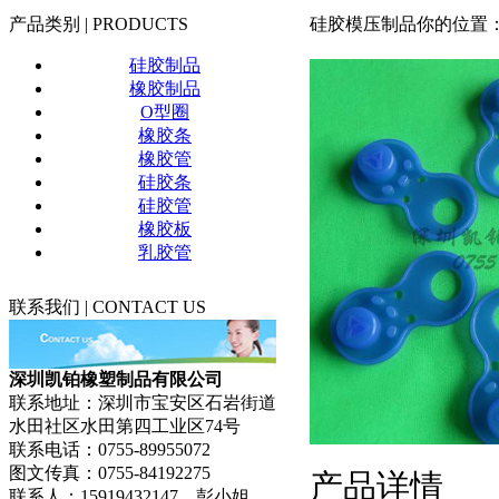
产
品类别 |
PRODUCTS
硅胶模压制品
你的位置：
硅胶制品
橡胶制品
O型圈
橡胶条
橡胶管
硅胶条
硅胶管
橡胶板
乳胶管
联系我们 |
CONTACT US
深圳凯铂橡塑制品有限公司
联系地址：深圳市宝安区石岩街道
水田社区水田第四工业区74号
联系电话：0755-89955072
图文传真：0755-84192275
产品详情
联系人：15919432147 彭小姐