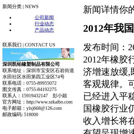
新
闻分类 |
NEWS
新闻详情
你的
公司新闻
行业动态
2012年
产品动态
联系我们 |
CONTACT US
发布时间：20
2012年橡
深圳凯铂橡塑制品有限公司
济增速放缓,
联系地址：深圳市宝安区石岩街道
水田社区水田第四工业区74号
客观规律。可
联系电话：0755-89955072
图文传真：0755-84192275
已经进入平稳
联系人：15919432147 彭小姐
官方网址：http://www.szkaibo.com
国橡胶行业
电子邮箱：ylxj668@126.com
邮政编码: 518000
收入增长将在
有望呈现增