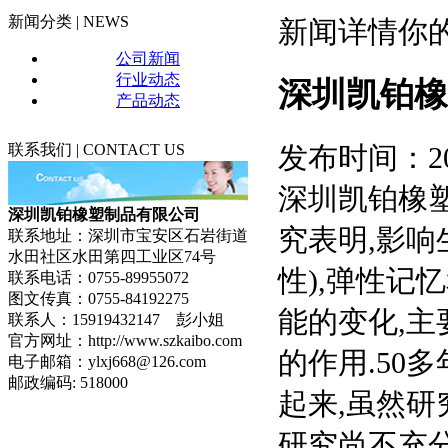
新
闻分类 |
NEWS
新闻详情
你的
公司新闻
行业动态
深圳凯铂橡
产品动态
联系我们 |
CONTACT US
发布时间：20
深圳凯铂橡
深圳凯铂橡塑制品有限公司
究表明,影响
联系地址：深圳市宝安区石岩街道
水田社区水田第四工业区74号
性),弹性记
联系电话：0755-89955072
图文传真：0755-84192275
能的变化,主
联系人：15919432147 彭小姐
官方网址：http://www.szkaibo.com
的作用.50
电子邮箱：ylxj668@126.com
邮政编码: 518000
起来,虽然研
研究尚不充分