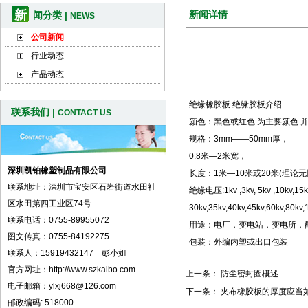
新
新闻详情
闻分类 |
NEWS
公司新闻
行业动态
产品动态
绝缘橡胶板 绝缘胶板介绍
联系我们 |
CONTACT US
颜色：黑色或红色 为主要颜色 
规格：3mm——50mm厚，
0.8米—2米宽，
深圳凯铂橡塑制品有限公司
长度：1米—10米或20米(理论无
联系地址：深圳市宝安区石岩街道水田社
绝缘电压:1kv ,3kv, 5kv ,10kv,15k
区水田第四工业区74号
30kv,35kv,40kv,45kv,60kv,80kv,
联系电话：0755-89955072
用途：电厂，变电站，变电所，
图文传真：0755-84192275
包装：外编内塑或出口包装
联系人：15919432147 彭小姐
官方网址：http://www.szkaibo.com
上一条：
防尘密封圈概述
电子邮箱：ylxj668@126.com
下一条：
夹布橡胶板的厚度应当
邮政编码: 518000