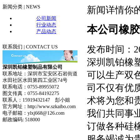
新
闻分类 |
NEWS
新闻详情
你的
公司新闻
行业动态
本公司橡胶
产品动态
联系我们 |
CONTACT US
发布时间：20
深圳凯铂橡
深圳凯铂橡塑制品有限公司
可以生产双
联系地址：深圳市宝安区石岩街道
水田社区水田第四工业区74号
司不仅有优
联系电话：0755-89955072
图文传真：0755-84192275
术将为您和
联系人：15919432147 彭小姐
官方网址：http://www.szkaibo.com
我们共同事
电子邮箱：ylxj668@126.com
邮政编码: 518000
订做各种硅
服务竭诚为