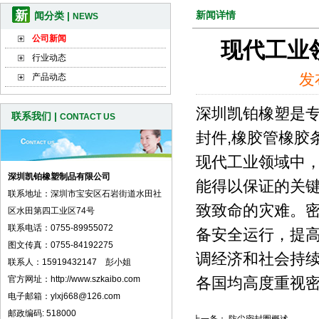
新
新闻详情
闻分类 |
NEWS
公司新闻
现代工业
行业动态
发
产品动态
深圳凯铂橡塑是专
联系我们 |
CONTACT US
封件,橡胶管橡胶条
现代工业领域中
深圳凯铂橡塑制品有限公司
能得以保证的关
联系地址：深圳市宝安区石岩街道水田社
致致命的灾难。密
区水田第四工业区74号
联系电话：0755-89955072
备安全运行，提
图文传真：0755-84192275
调经济和社会持续
联系人：15919432147 彭小姐
官方网址：http://www.szkaibo.com
各国均高度重视
电子邮箱：ylxj668@126.com
邮政编码: 518000